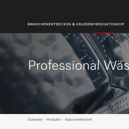
springen
BRANCHEN
ENTDECKEN & ERLEBEN
PRODUKTE
SHOP
Professional Wäs
Startseite
Produkte
Wäschereitechnik