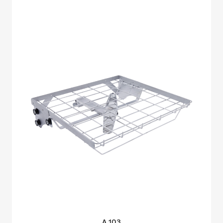
A
103