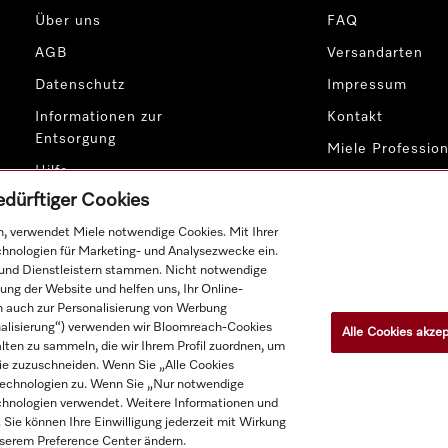
Über uns
FAQ
AGB
Versandarten
Datenschutz
Impressum
Informationen zur
Kontakt
Entsorgung
Miele Profession
Hilfe
edürftiger Cookies
Cookie-Einstellungen
, verwendet Miele notwendige Cookies. Mit Ihrer
chnologien für Marketing- und Analysezwecke ein.
 und Dienstleistern stammen. Nicht notwendige
ung der Website und helfen uns, Ihr Online-
en auch zur Personalisierung von Werbung
nalisierung“) verwenden wir Bloomreach-Cookies
Alle Cookies akzep
lten zu sammeln, die wir Ihrem Profil zuordnen, um
Produktpreise zzgl. MwSt.; Lieferung stets ohne Dekorationsmat
 Sie zuzuschneiden. Wenn Sie „Alle Cookies
Technologien zu. Wenn Sie „Nur notwendige
chnologien verwendet. Weitere Informationen und
 Sie können Ihre Einwilligung jederzeit mit Wirkung
unserem Preference Center ändern.