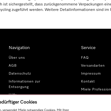
h ist sichergestellt, dass zurückgenommene Verpackungen eine
ling zugeführt werden. Weitere Detailinformationen sind im
Navigation
Service
Über uns
FAQ
AGB
Versandarten
Datenschutz
Impressum
Informationen zur
Kontakt
Entsorgung
Miele Profession
Hilfe
edürftiger Cookies
Cookie-Einstellungen
, verwendet Miele notwendige Cookies. Mit Ihrer