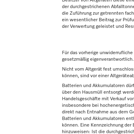
Besitzer von Altgeräten diese ei
der durchgestrichenen Abfalltonne
die Zuführung zur getrennten fac
ein wesentlicher Beitrag zur Pr
der Verwertung geleistet und Re
Für das vorherige unwiderruflich
gesetzmäßig eigenverantwortlich.
Nicht vom Altgerät fest umschlo
können, sind vor einer Altgeräte
Batterien und Akkumulatoren dürf
über den Hausmüll entsorgt werde
Handelsgeschäfte mit Verkauf von
insbesondere bei hochenergetische
direkt nach Entnahme aus dem Ge
Batterien und Akkumulatoren ent
können. Eine Kennzeichnung der B
hinzuweisen: Ist die durchgestri