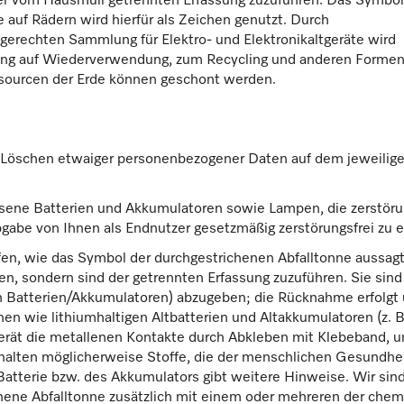
ner vom Hausmüll getrennten Erfassung zuzuführen. Das Symbol
 auf Rädern wird hierfür als Zeichen genutzt. Durch
hgerechten Sammlung für Elektro- und Elektronikaltgeräte wird
üfung auf Wiederverwendung, zum Recycling und anderen Forme
ssourcen der Erde können geschont werden.
e Löschen etwaiger personenbezogener Daten auf dem jeweiligen
ssene Batterien und Akkumulatoren sowie Lampen, die zerstö
abgabe von Ihnen als Endnutzer gesetzmäßig zerstörungsfrei zu
en, wie das Symbol der durchgestrichenen Abfalltonne aussagt
n, sondern sind der getrennten Erfassung zuzuführen. Sie sind
 Batterien/Akkumulatoren) abzugeben; die Rücknahme erfolgt un
n wie lithiumhaltigen Altbatterien und Altakkumulatoren (z. B
rät die metallenen Kontakte durch Abkleben mit Klebeband, u
halten möglicherweise Stoffe, die der menschlichen Gesundh
atterie bzw. des Akkumulators gibt weitere Hinweise. Wir sin
chene Abfalltonne zusätzlich mit einem oder mehreren der che