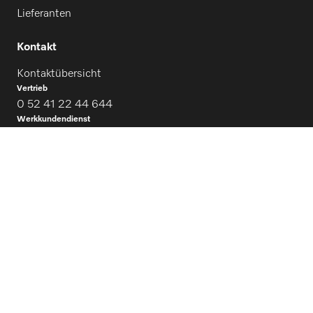
Lieferanten
Kontakt
Kontaktübersicht
Vertrieb
0 52 41 22 44 644
Werkkundendienst
0 52 41 22 44 644
Finden Sie den passenden Händler
Newsletter