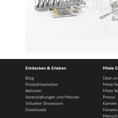
Entdecken & Erleben
Miele C
Blog
Über un
Produktneuheiten
Miele Na
Aktionen
Miele W
Veranstaltungen und Messen
Presse
Virtueller Showroom
Karriere
Downloads
Hinwei
Mensch