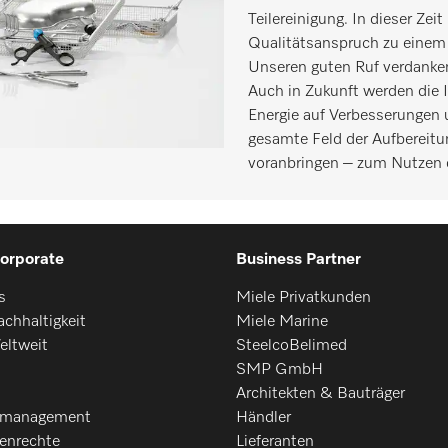
Teilereinigung. In dieser Ze
Qualitätsanspruch zu einem 
Unseren guten Ruf verdanken
Auch in Zukunft werden die I
Energie auf Verbesserungen
gesamte Feld der Aufbereitun
voranbringen – zum Nutzen 
orporate
Business Partner
s
Miele Privatkunden
chhaltigkeit
Miele Marine
eltweit
SteelcoBelimed
SMP GmbH
Architekten & Bauträger
smanagement
Händler
enrechte
Lieferanten