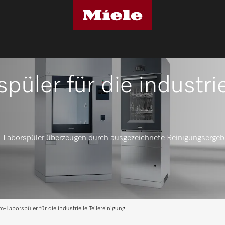
üler für die industrie
-Laborspüler überzeugen durch ausgezeichnete Reinigungsergeb
-Laborspüler für die industrielle Teilereinigung