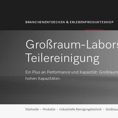
springen
BRANCHEN
ENTDECKEN & ERLEBEN
PRODUKTE
SHOP
Großraum-Laborsp
Teilereinigung
Ein Plus an Performance und Kapazität: Großraum
hohen Kapazitäten.
Startseite
Produkte
Industrielle Reinigungstechnik
Großraum