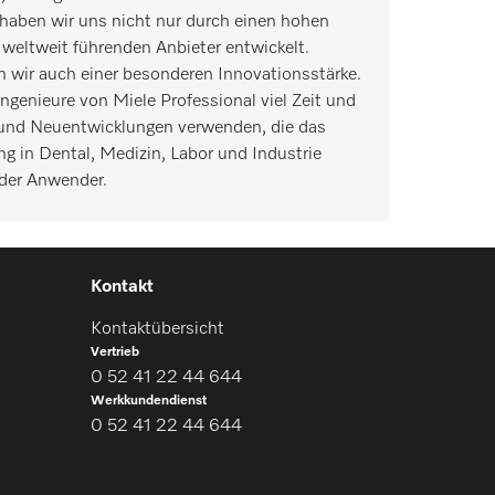
it haben wir uns nicht nur durch einen hohen
weltweit führenden Anbieter entwickelt.
 wir auch einer besonderen Innovationsstärke.
ngenieure von Miele Professional viel Zeit und
 und Neuentwicklungen verwenden, die das
g in Dental, Medizin, Labor und Industrie
der Anwender.
Kontakt
Kontaktübersicht
Vertrieb
0 52 41 22 44 644
Werkkundendienst
0 52 41 22 44 644