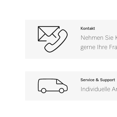
PFD 400
PFD 400 U
Kontakt
PFD 401
Nehmen Sie Ko
PFD 401 U
gerne Ihre F
PFD 402
PFD 402 U
PFD 404
Service & Support
Individuelle 
PFD 404 U
PFD 405
Wenn Sie Fragen haben od