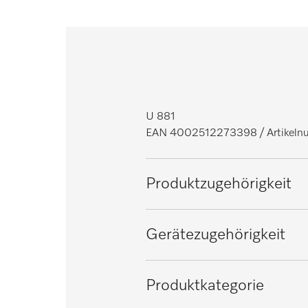
U 881
EAN 4002512273398
/ Artike
Produktzugehörigkeit
Spülmaschinen Frischwasser
Gerätezugehörigkeit
PG 8041
Produktkategorie