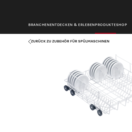
springen
BRANCHEN
ENTDECKEN & ERLEBEN
PRODUKTE
SHOP
Startseite
Produkte
Spültechnik
Zubehör für Spülmaschine
ZURÜCK ZU ZUBEHÖR FÜR SPÜLMASCHINEN