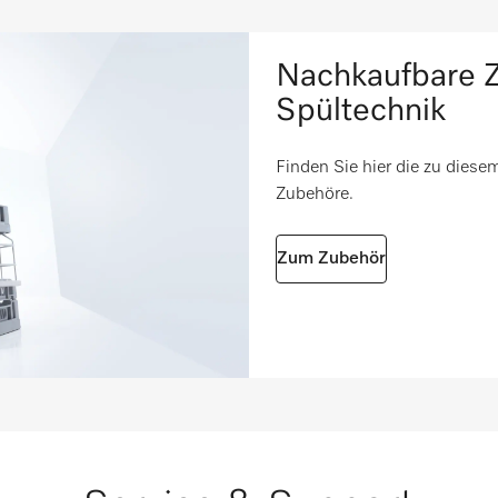
210
i
Nachkaufbare Z
525
i
Spültechnik
535
i
Finden Sie hier die zu dies
3,78
Zubehöre.
4,6
Zum Zubehör