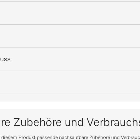
Draht, rilsaniert
Weiß
54
luss
0
0-0
99
0-0
529
re Zubehöre und Verbrauchs
0-0
515
u diesem Produkt passende nachkaufbare Zubehöre und Verbrauc
0-0