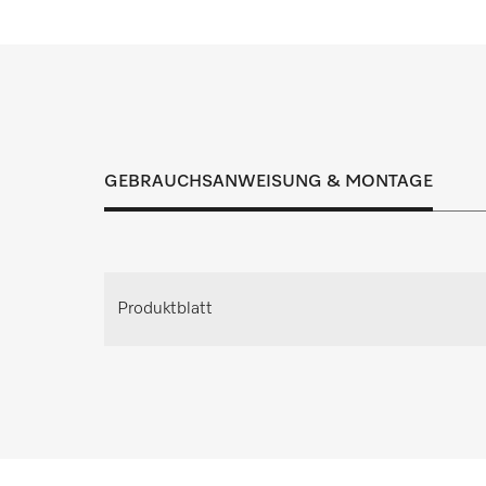
PFD 405 U
PFD 407
PFD 407 U
Inspektion, Wartung und Instandhaltung t
PFD 408 U
Lösung für jeden
GEBRAUCHSANWEISUNG & MONTAGE
Individuellen Beratungste
Fordern Sie Ihren persönlichen Beratungste
Produktblatt
Planung an.
Beratung anfrag