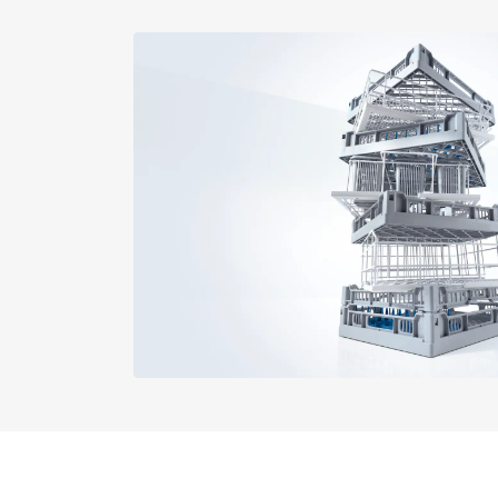
Außenmaß, Bruttohöhe in mm
PG 8059
Außenmaß, Bruttobreite in mm
PG 8059 U
Außenmaß, Bruttotiefe in mm
PG 8060
Nettogewicht in kg
PG 8061
Bruttogewicht in kg
i
PG 8061 U
PG 8096
PG 8096 U
PG 8099
PG 8099 U