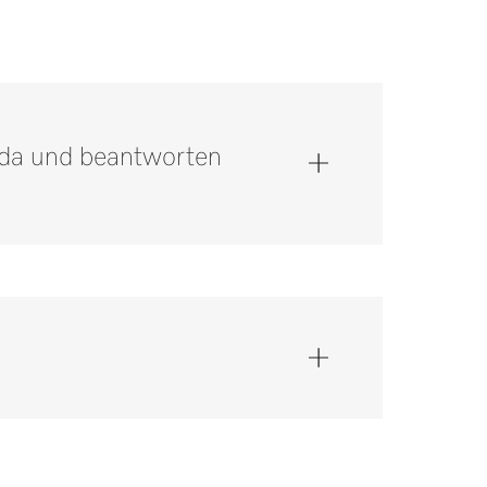
e da und beantworten
 unter 0 52 41 22 44 644*