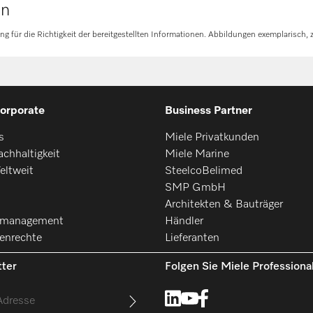
en
für die Richtigkeit der bereitgestellten Informationen. Abbildungen exemplarisch, z
orporate
Business Partner
s
Miele Privatkunden
chhaltigkeit
Miele Marine
eltweit
SteelcoBelimed
SMP GmbH
Architekten & Bauträger
smanagement
Händler
enrechte
Lieferanten
ter
Folgen Sie Miele Professiona