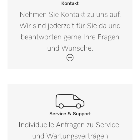
Nettogewicht in kg
Kontakt
0,7
Nehmen Sie Kontakt zu uns auf.
Wir sind jederzeit für Sie da und
Bruttogewicht in kg
i
0,8
beantworten gerne Ihre Fragen
und Wünsche.
Service & Support
Rufen Sie unsere Experten an.
Individuelle Anfragen zu Service-
Wenn Sie Fragen haben oder weitere
und Wartungsverträgen