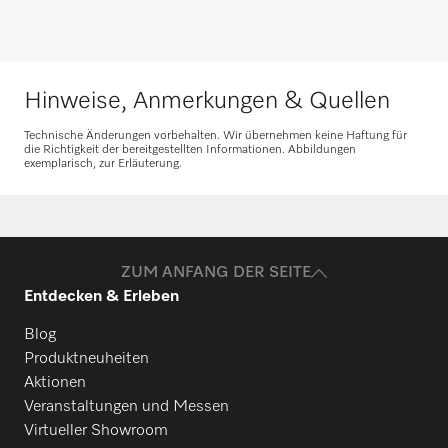
Beratung anfragen
Hinweise, Anmerkungen & Quellen
Technische Änderungen vorbehalten. Wir übernehmen keine Haftung für
die Richtigkeit der bereitgestellten Informationen. Abbildungen
exemplarisch, zur Erläuterung.
Ersatzteile anfragen
Benötigen Sie Ersatzteile für Ihre
Produkte? Melden Sie sich gerne bei uns!
ZUM ANFANG DER SEITE
Entdecken & Erleben
Ersatzteile anfragen
Blog
Produktneuheiten
Aktionen
Veranstaltungen und Messen
Virtueller Showroom