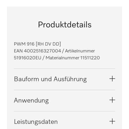
Produktdetails
PWM 916 [RH DV DD]
EAN 4002516327004
/ Artikelnummer
51916020EU
/ Materialnummer 11511220
Bauform und Ausführung
Bauform
Anwendung
Frontlader
Baureihe
Geeignet für die Hotellerie und Gastronomie
Leistungsdaten
Benchmark
i