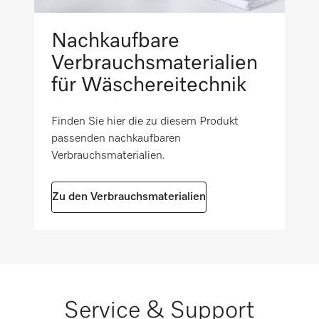
i
91
Nachkaufbare
Mopps, Office, 100 g [Anzahl]
i
Verbrauchsmaterialien
160
für Wäschereitechnik
Mopps, Stairway, 150 g [Anzahl]
i
105
Finden Sie hier die zu diesem Produkt
passenden nachkaufbaren
Pferde Sommerdecken [Anzahl]
Verbrauchsmaterialien.
3
Zu den Verbrauchsmaterialien
Service & Support