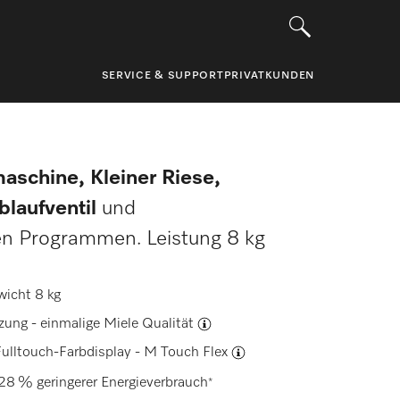
SERVICE & SUPPORT
PRIVATKUNDEN
aschine, Kleiner Riese,
blaufventil
und
en Programmen. Leistung 8 kg
wicht 8 kg
tzung -
einmalige Miele Qualität
ulltouch-Farbdisplay -
M Touch Flex
28 % geringerer Energieverbrauch
*