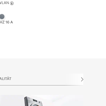
WLAN
HZ 16 A
ALITÄT