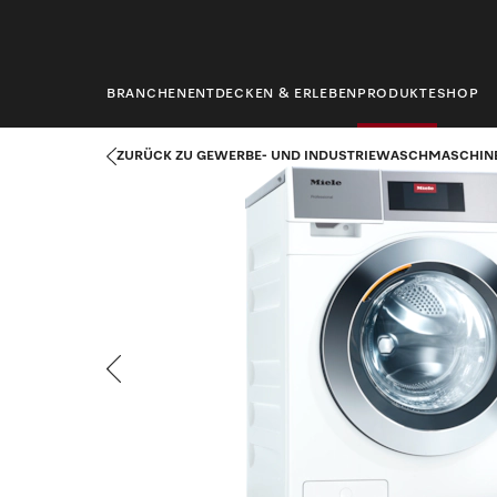
springen
BRANCHEN
ENTDECKEN & ERLEBEN
PRODUKTE
SHOP
Startseite
Produkte
Wäschereitechnik
Gewerbe- und Indus
ZURÜCK ZU GEWERBE- UND INDUSTRIEWASCHMASCHIN