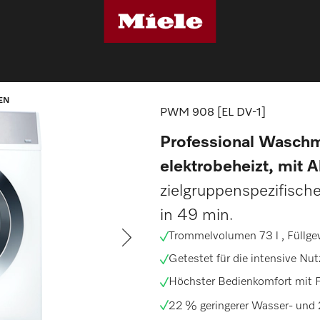
triewaschmaschinen
PWM 908 [EL DV-1]
EN
PWM 908 [EL DV-1]
Professional Waschm
elektrobeheizt, mit A
zielgruppenspezifisch
in 49 min.
Trommelvolumen 73 l , Füllge
Getestet für die intensive Nu
Höchster Bedienkomfort mit F
22 % geringerer Wasser- und 