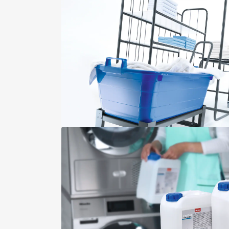
Maschinenrichtlinienkonform 
Volumenstromzähler
Trommelbeleuchtung LED, Klass
Kommunikationsschacht
Wäsche nachlegen
Geräteunabhängiges Zubehör