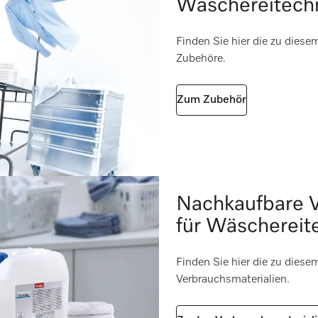
Wäschereitech
nach 2006/42/EG
i
Finden Sie hier die zu dies
Zubehöre.
e 1
i
i
Zum Zubehör
i
i
Nachkaufbare V
für Wäschereit
Finden Sie hier die zu dies
Verbrauchsmaterialien.