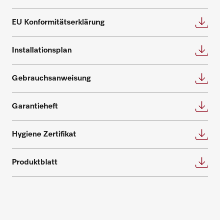
Wir bieten die passende Lösung für jeden
Fordern Sie Ihren persönlichen
Bedarf und beantworten gerne weitere
EU Konformitätserklärung
Beratungstermin für eine individuelle
Fragen zu Service- und Wartungsverträgen.
Planung an.
Installationsplan
Nehmen Sie Kontakt auf
Beratung anfragen
Gebrauchsanweisung
Garantieheft
Hygiene Zertifikat
Ersatzteile anfragen
Produktblatt
Benötigen Sie Ersatzteile für Ihre
Produkte? Melden Sie sich gerne bei uns!
Ersatzteile anfragen