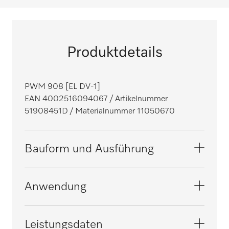
Produktdetails
PWM 908 [EL DV-1]
EAN 4002516094067
/ Artikelnummer
51908451D
/ Materialnummer 11050670
Bauform und Ausführung
Bauform
Anwendung
Frontlader, säulenfähig
i
Baureihe
Geeignet für die Hotellerie und Gastronomie
Leistungsdaten