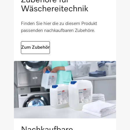
Volumenstromzähler
Wäschereitechnik
g-Faktor
i
704
Finden Sie hier die zu diesem Produkt
Trommelbeleuchtung LED, Klasse 1
Getestete Betriebsstunden
i
passenden nachkaufbaren Zubehöre.
i
30000
Kommunikationsschacht
Zum Zubehör
i
Wäsche nachlegen
i
Geräteunabhängiges Zubehör
i
Nachkaufbare