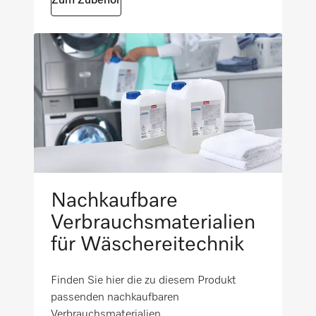
Kommunikationsschacht
Zum Zubehör
i
Wäsche nachlegen
i
Geräteunabhängiges Zubehör
i
Nachkaufbare
Verbrauchsmaterialien
für Wäschereitechnik
Finden Sie hier die zu diesem Produkt
passenden nachkaufbaren
Verbrauchsmaterialien.