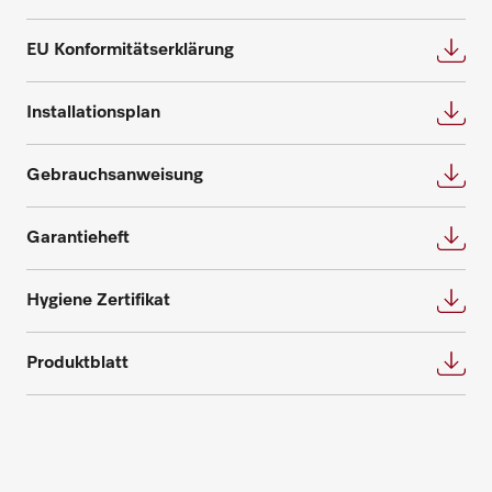
Wir bieten die passende Lösung für jeden
Fordern Sie Ihren persönlichen
Bedarf und beantworten gerne weitere
EU Konformitätserklärung
Beratungstermin für eine individuelle
Fragen zu Service- und Wartungsverträgen.
Planung an.
Installationsplan
Nehmen Sie Kontakt auf
Beratung anfragen
Gebrauchsanweisung
Garantieheft
Hygiene Zertifikat
Ersatzteile anfragen
Produktblatt
Benötigen Sie Ersatzteile für Ihre
Produkte? Melden Sie sich gerne bei uns!
Ersatzteile anfragen