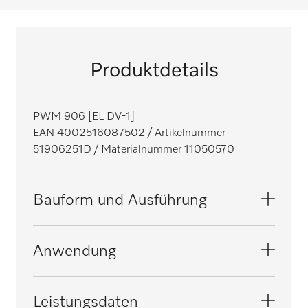
Produktdetails
PWM 906 [EL DV-1]
EAN 4002516087502
/ Artikelnummer
51906251D
/ Materialnummer 11050570
Bauform und Ausführung
Bauform
Anwendung
Frontlader, säulenfähig
i
Baureihe
Geeignet für die Hotellerie und Gastronomie
Leistungsdaten