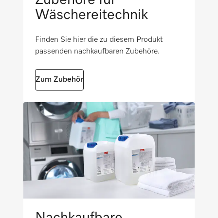
Volumenstromzähler
Wäschereitechnik
g-Faktor
i
704
Finden Sie hier die zu diesem Produkt
Trommelbeleuchtung LED, Klasse 1
Getestete Betriebsstunden
i
passenden nachkaufbaren Zubehöre.
i
30000
Kommunikationsschacht
Zum Zubehör
i
Wäsche nachlegen
i
Geräteunabhängiges Zubehör
i
Nachkaufbare