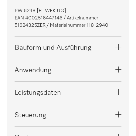
PW 6243 [EL WEK UG]
EAN 4002516447146
/ Artikelnummer
51624325ZER
/ Materialnummer 11812940
Bauform und Ausführung
Bauform
Anwendung
Hygienewaschmaschine
i
Linie
Geeignet für Senioren- und Pflegeheime
Leistungsdaten
Professional
i
Front
Geeignet für das Facility Management
Geprüfte Viruswirksamkeit
Steuerung
Eisengrau
i
i
Füllverhältnis
Geeignet für die Wäscherei und
Geprüfte Hygiene
Steuerungstyp