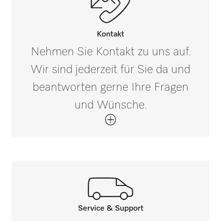
Außenmaß, Bruttotiefe in mm
i
225
Kontakt
Nehmen Sie Kontakt zu uns auf.
Füllgewicht in g
6000
Wir sind jederzeit für Sie da und
beantworten gerne Ihre Fragen
Bruttogewicht in kg
i
6,26
und Wünsche.
Service & Support
Rufen Sie unsere Experten an.