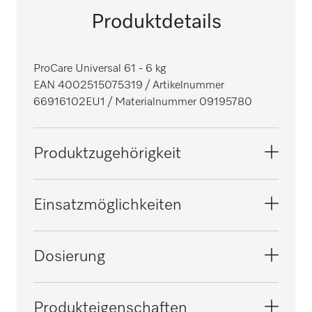
Produktdetails
ProCare Universal 61 - 6 kg
EAN 4002515075319
/ Artikelnummer
66916102EU1
/ Materialnummer 09195780
Produktzugehörigkeit
Spülmaschinen Frischwasser
Einsatzmöglichkeiten
Spülmaschinen ProfiLine
Regeneration von Enthärtern
Dosierung
Spülmaschinen Tank
Automatische Dosierung
Produkteigenschaften