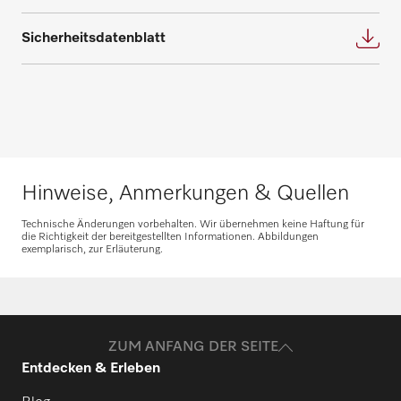
Planung an.
Sicherheitsdatenblatt
Nehmen Sie Kontakt auf
Beratung anfragen
Hinweise, Anmerkungen & Quellen
Ersatzteile anfragen
Technische Änderungen vorbehalten. Wir übernehmen keine Haftung für
die Richtigkeit der bereitgestellten Informationen. Abbildungen
exemplarisch, zur Erläuterung.
Benötigen Sie Ersatzteile für Ihre
Produkte? Melden Sie sich gerne bei uns!
Ersatzteile anfragen
ZUM ANFANG DER SEITE
Entdecken & Erleben