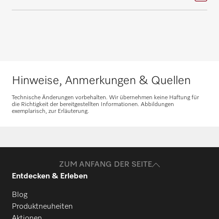
Ersatzteile anfragen
Hinweise, Anmerkungen & Quellen
Benötigen Sie Ersatzteile für Ihre
Technische Änderungen vorbehalten. Wir übernehmen keine Haftung für
Produkte? Melden Sie sich gerne bei uns!
die Richtigkeit der bereitgestellten Informationen. Abbildungen
exemplarisch, zur Erläuterung.
Ersatzteile anfragen
ZUM ANFANG DER SEITE
Entdecken & Erleben
Blog
Produktneuheiten
Aktionen