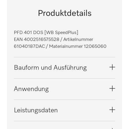
Produktdetails
PFD 401 DOS [WB SpeedPlus]
EAN 4002516575528
/ Artikelnummer
61040187DAC
/ Materialnummer 12065060
Bauform und Ausführung
Bauform
Anwendung
Stand-Spülmaschine
i
Linie
Geeignet für die Gastronomie/Bar
Leistungsdaten
MasterLine
i
Modell
Geeignet für die Hotellerie
Geprüfte Viruswirksamkeit