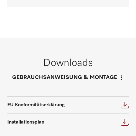
Jetzt anrufen
*Gebührenfrei
Service- und
Wartungsverträge
Downloads
Inspektion, Wartung und Instandhaltung
Individuellen Beratungstermin
GEBRAUCHSANWEISUNG & MONTAGE
tragen zum Erhalt des Gerätewertes und
anfordern
somit zur Sicherung Ihrer Investition bei.
Wir bieten die passende Lösung für jeden
Fordern Sie Ihren persönlichen
Bedarf und beantworten gerne weitere
EU Konformitätserklärung
Beratungstermin für eine individuelle
Fragen zu Service- und Wartungsverträgen.
Planung an.
Installationsplan
Nehmen Sie Kontakt auf
Beratung anfragen