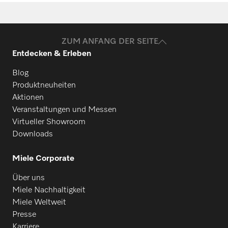
Benötigen Sie Ersatzteile für Ihre
Produkte? Melden Sie sich gerne bei uns!
M 500-3000
ZUM ANFANG DER SEITE
Entdecken & Erleben
Ersatzteile anfragen
M 500-3300
Blog
Produktneuheiten
Aktionen
Veranstaltungen und Messen
Virtueller Showroom
Downloads
Miele Corporate
Über uns
Miele Nachhaltigkeit
Miele Weltweit
Presse
Karriere