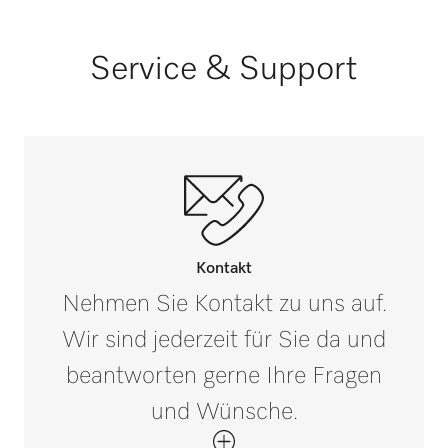
1
D 500-3000
Bruttogewicht in kg
i
Service & Support
1
D 500-3300
D 600-1750
D 600-2000
Kontakt
Nehmen Sie Kontakt zu uns auf.
D 600-2200
Wir sind jederzeit für Sie da und
beantworten gerne Ihre Fragen
D 600-2500
und Wünsche.