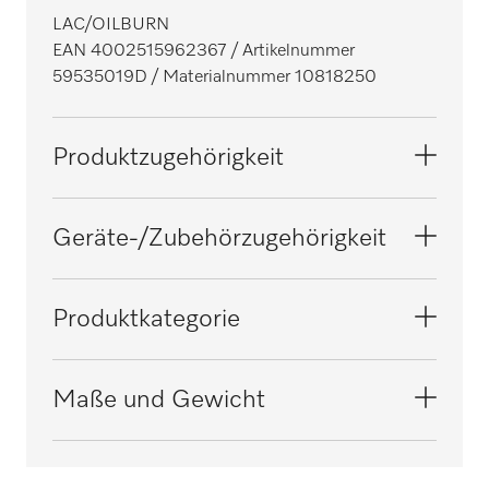
LAC/OILBURN
EAN 4002515962367
/ Artikelnummer
59535019D
/ Materialnummer 10818250
Produktzugehörigkeit
Mangeln
Geräte-/Zubehörzugehörigkeit
D 500-2000
Produktkategorie
D 500-2200
Sonstiges Zubehör
Maße und Gewicht
D 500-2500
Nettogewicht in kg