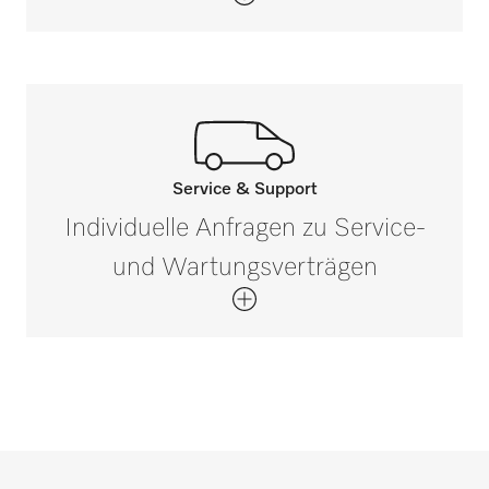
D 600-3000
D 600-3300
Service & Support
D 800-1300
Rufen Sie unsere Experten an.
Individuelle Anfragen zu Service-
Wenn Sie Fragen haben oder weitere
und Wartungsverträgen
D 800-1750
Informationen benötigen, kontaktieren Sie
uns bitte unter 0 52 41 22 44 644*
D 800-2000
Jetzt anrufen
*Gebührenfrei
D 800-2200