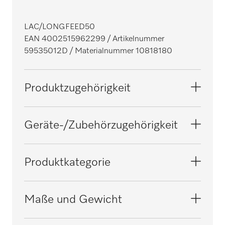
LAC/LONGFEED50
EAN 4002515962299
/ Artikelnummer
59535012D
/ Materialnummer 10818180
Produktzugehörigkeit
Mangeln
Geräte-/Zubehörzugehörigkeit
D 500-2000
Produktkategorie
D 500-2200
Sonstiges Zubehör
Maße und Gewicht