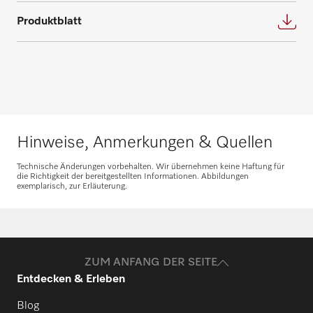
Fordern Sie Ihren persönlichen
Bedarf und beantworten gerne weitere
Produktblatt
Beratungstermin für eine individuelle
Fragen zu Service- und Wartungsverträgen.
Planung an.
Nehmen Sie Kontakt auf
Beratung anfragen
Hinweise, Anmerkungen & Quellen
Technische Änderungen vorbehalten. Wir übernehmen keine Haftung für
die Richtigkeit der bereitgestellten Informationen. Abbildungen
exemplarisch, zur Erläuterung.
Ersatzteile anfragen
Benötigen Sie Ersatzteile für Ihre
Produkte? Melden Sie sich gerne bei uns!
ZUM ANFANG DER SEITE
Entdecken & Erleben
Ersatzteile anfragen
Blog