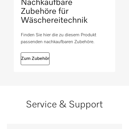
Nachkaufbare
50
Zubehöre für
D 600-3000
Wäschereitechnik
Bruttogewicht in kg
i
50
Finden Sie hier die zu diesem Produkt
D 600-3300
passenden nachkaufbaren Zubehöre.
Zum Zubehör
D 800-1300
D 800-1750
D 800-2000
Service & Support
D 800-2200