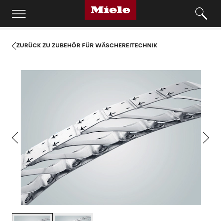
ZURÜCK ZU ZUBEHÖR FÜR WÄSCHEREITECHNIK