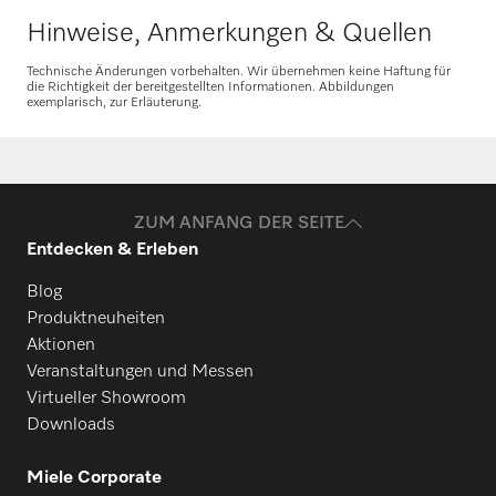
Hinweise, Anmerkungen & Quellen
M 500-2200
Technische Änderungen vorbehalten. Wir übernehmen keine Haftung für
die Richtigkeit der bereitgestellten Informationen. Abbildungen
exemplarisch, zur Erläuterung.
Ersatzteile anfragen
M 500-2500
Benötigen Sie Ersatzteile für Ihre
Produkte? Melden Sie sich gerne bei uns!
M 500-3000
ZUM ANFANG DER SEITE
Entdecken & Erleben
Ersatzteile anfragen
M 500-3300
Blog
Produktneuheiten
Aktionen
Veranstaltungen und Messen
Virtueller Showroom
Downloads
Miele Corporate