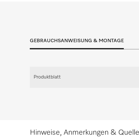
Inspektion, Wartung und Instandhaltung t
Lösung für jeden
GEBRAUCHSANWEISUNG & MONTAGE
Individuellen Beratungste
Fordern Sie Ihren persönlichen Beratungste
Produktblatt
Planung an.
Beratung anfrag
Hinweise, Anmerkungen & Quell