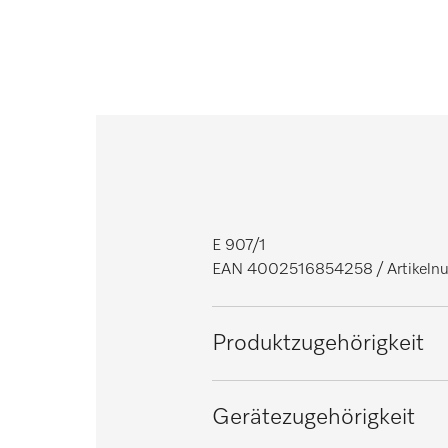
E 907/1
EAN 4002516854258
/ Artike
Produktzugehörigkeit
Reinigungs- und Desinfektions
Gerätezugehörigkeit