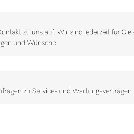
75
i
160
i
ntakt zu uns auf. Wir sind jederzeit für Si
243
i
ragen und Wünsche.
0,26
0,37
Anfragen zu Service- und Wartungsverträgen
Rufen Sie unsere Experten an.
er weitere Informationen benötigen, kontaktieren Sie uns bitte
Jetzt anrufen