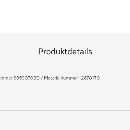
Produktdetails
lnummer 69590703D
/ Materialnummer 12678170
automaten, Medizin