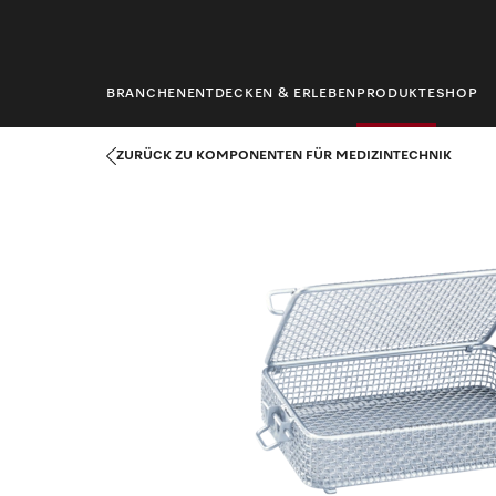
springen
BRANCHEN
ENTDECKEN & ERLEBEN
PRODUKTE
SHOP
Startseite
Produkte
Medizintechnik
Komponenten für Mediz
ZURÜCK ZU KOMPONENTEN FÜR MEDIZINTECHNIK