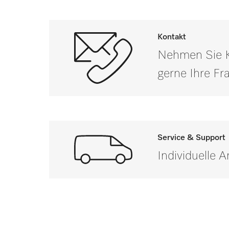
Außenmaß, Bruttohöhe in mm
Außenmaß, Bruttobreite in mm
Kontakt
Nehmen Sie Ko
Außenmaß, Bruttotiefe in mm
gerne Ihre F
Nettogewicht in kg
Bruttogewicht in kg
i
Service & Support
Individuelle 
Wenn Sie Fragen haben od