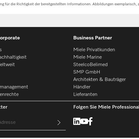
für die Richtigkeit der bereitgestellten Informationen. Abbildungen exemplarisch, z
orporate
Business Partner
s
Miele Privatkunden
chhaltigkeit
Miele Marine
eltweit
SteelcoBelimed
SMP GmbH
Architekten & Bauträger
smanagement
Händler
enrechte
Lieferanten
ter
Folgen Sie Miele Professiona