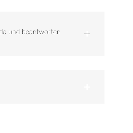
e da und beantworten
 unter 0 52 41 22 44 644*