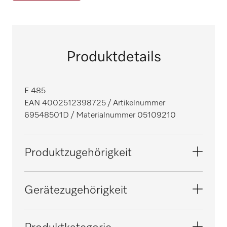
Produktdetails
E 485
EAN 4002512398725
/ Artikelnummer
69548501D
/ Materialnummer 05109210
Produktzugehörigkeit
Reinigungs- und Desinfektionsautomaten,
Gerätezugehörigkeit
Medizin
G 7823