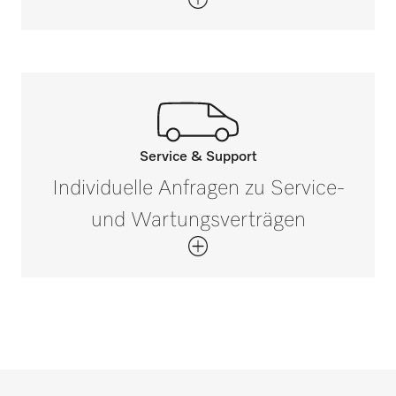
PWD 8682
Bruttogewicht in kg
i
0,56
PWD 8682 CD
PWD 8692
Service & Support
Rufen Sie unsere Experten an.
Individuelle Anfragen zu Service-
Wenn Sie Fragen haben oder weitere
und Wartungsverträgen
Informationen benötigen, kontaktieren Sie
uns bitte unter 0 52 41 22 44 644*
Jetzt anrufen
*Gebührenfrei