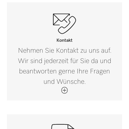
0-0
120
PG 8581
Absicherung in A
Durchmesser in mm
0-0
10
PG 8562
Nettogewicht in kg
Kontakt
0,03
Nehmen Sie Kontakt zu uns auf.
PG 8582
Wir sind jederzeit für Sie da und
Bruttogewicht in kg
i
0,04
beantworten gerne Ihre Fragen
PG 8582 CD
und Wünsche.
PG 8591
PG 8592