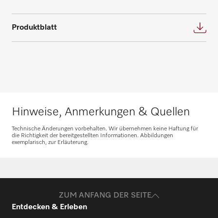
Wir bieten die passende Lösung für jeden
Fordern Sie Ihren persönlichen
Bedarf und beantworten gerne weitere
Produktblatt
Beratungstermin für eine individuelle
Fragen zu Service- und Wartungsverträgen.
Planung an.
Nehmen Sie Kontakt auf
Beratung anfragen
Hinweise, Anmerkungen & Quellen
Technische Änderungen vorbehalten. Wir übernehmen keine Haftung für
die Richtigkeit der bereitgestellten Informationen. Abbildungen
exemplarisch, zur Erläuterung.
Ersatzteile anfragen
Benötigen Sie Ersatzteile für Ihre
Produkte? Melden Sie sich gerne bei uns!
ZUM ANFANG DER SEITE
Entdecken & Erleben
Ersatzteile anfragen