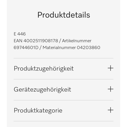
Produktdetails
E 446
EAN 4002511908178
/ Artikelnummer
69744601D
/ Materialnummer 04203860
Produktzugehörigkeit
Reinigungsgerät, klein, Dental
Gerätezugehörigkeit
Reinigungs- und Desinfektionsautomaten,
G 7823
Produktkategorie
Medizin