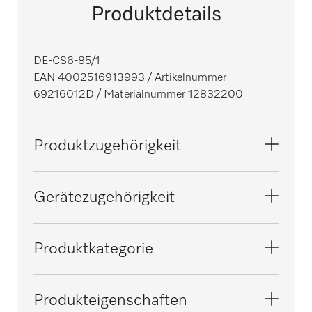
Produktdetails
DE-CS6-85/1
EAN 4002516913993
/ Artikelnummer
69216012D
/ Materialnummer 12832200
Produktzugehörigkeit
Reinigungs- und Desinfektionsautomaten,
Gerätezugehörigkeit
Labor
PLW 8683
Produktkategorie
Thermodesinfektoren
PLW 8693
Deckel
Produkteigenschaften
Reinigungs- und Desinfektionsautomaten,