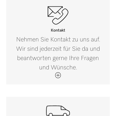
Außenmaß, Bruttohöhe in mm
i
55
Außenmaß, Bruttobreite in mm
i
Kontakt
180
Nehmen Sie Kontakt zu uns auf.
Wir sind jederzeit für Sie da und
Außenmaß, Bruttotiefe in mm
i
250
beantworten gerne Ihre Fragen
und Wünsche.
Bruttogewicht in kg
i
0,07