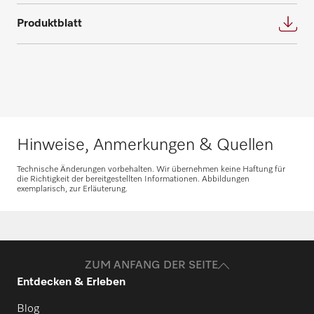
Fordern Sie Ihren persönlichen
Bedarf und beantworten gerne weitere
Produktblatt
Beratungstermin für eine individuelle
Fragen zu Service- und Wartungsverträgen.
Planung an.
Nehmen Sie Kontakt auf
Beratung anfragen
Hinweise, Anmerkungen & Quellen
Technische Änderungen vorbehalten. Wir übernehmen keine Haftung für
die Richtigkeit der bereitgestellten Informationen. Abbildungen
exemplarisch, zur Erläuterung.
Ersatzteile anfragen
Benötigen Sie Ersatzteile für Ihre
Produkte? Melden Sie sich gerne bei uns!
ZUM ANFANG DER SEITE
Entdecken & Erleben
Ersatzteile anfragen
Blog