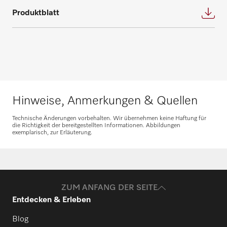
Produktblatt
Ersatzteile anfragen
Benötigen Sie Ersatzteile für Ihre
Produkte? Melden Sie sich gerne bei uns!
Ersatzteile anfragen
Hinweise, Anmerkungen & Quellen
Technische Änderungen vorbehalten. Wir übernehmen keine Haftung für
die Richtigkeit der bereitgestellten Informationen. Abbildungen
exemplarisch, zur Erläuterung.
ZUM ANFANG DER SEITE
Entdecken & Erleben
Blog