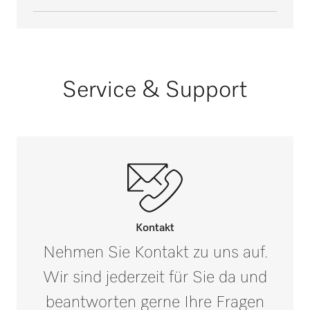
Oberkorb
Außenmaß, Nettobreite in mm
A 838 Schlüsselset [Anzahl]
545
1
Unterkorb
Außenmaß, Nettotiefe in mm
Service & Support
565
Injektordüse
Außenmaß, Bruttohöhe in mm
i
595
Außenmaß, Bruttobreite in mm
i
560
Außenmaß, Bruttotiefe in mm
i
Kontakt
585
Nehmen Sie Kontakt zu uns auf.
Wir sind jederzeit für Sie da und
Nettogewicht in kg
11,13
beantworten gerne Ihre Fragen