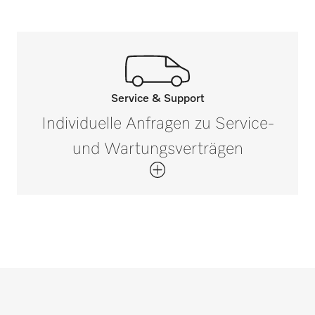
Service & Support
Rufen Sie unsere Experten an.
Individuelle Anfragen zu Service-
Wenn Sie Fragen haben oder weitere
und Wartungsverträgen
Informationen benötigen, kontaktieren Sie
uns bitte unter 0 52 41 22 44 644*
Jetzt anrufen
*Gebührenfrei
Service- und