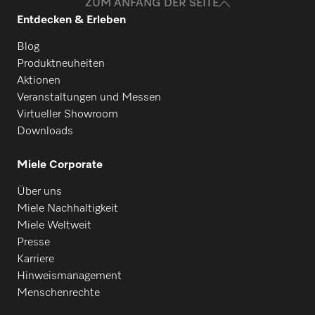
ZUM ANFANG DER SEITE
PWA 8672
Entdecken & Erleben
Blog
Produktneuheiten
PWD 7122
Aktionen
Veranstaltungen und Messen
Virtueller Showroom
PWD 8682
Downloads
Miele Corporate
PWD 8682 C
Über uns
Miele Nachhaltigkeit
PWD 8682 CD
Miele Weltweit
Presse
Karriere
PWD 8692
Hinweismanagement
Menschenrechte