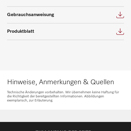
Wir bieten die passende Lösung für jeden
Fordern Sie Ihren persönlichen
Bedarf und beantworten gerne weitere
PLW 8693
Gebrauchsanweisung
Beratungstermin für eine individuelle
Fragen zu Service- und Wartungsverträgen.
Planung an.
Produktblatt
Nehmen Sie Kontakt auf
PLW 8683 [Safety]
Beratung anfragen
PLW 8693 [Safety]
PLW 6011
Hinweise, Anmerkungen & Quellen
Ersatzteile anfragen
Technische Änderungen vorbehalten. Wir übernehmen keine Haftung für
PLW 6111
die Richtigkeit der bereitgestellten Informationen. Abbildungen
exemplarisch, zur Erläuterung.
Benötigen Sie Ersatzteile für Ihre
Produkte? Melden Sie sich gerne bei uns!
PLW 7111
Ersatzteile anfragen