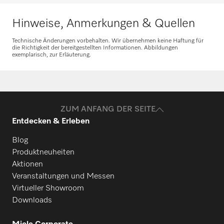
Hinweise, Anmerkungen & Quellen
Ersatzteile anfragen
Technische Änderungen vorbehalten. Wir übernehmen keine Haftung für
die Richtigkeit der bereitgestellten Informationen. Abbildungen
exemplarisch, zur Erläuterung.
Benötigen Sie Ersatzteile für Ihre
Produkte? Melden Sie sich gerne bei uns!
Ersatzteile anfragen
ZUM ANFANG DER SEITE
Entdecken & Erleben
Blog
Produktneuheiten
Aktionen
Veranstaltungen und Messen
Virtueller Showroom
Downloads