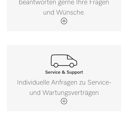
beantworten gerne Ihre Fragen
und Wünsche.
Nettogewicht in kg
19
Bruttogewicht in kg
i
26,26
Service & Support
Rufen Sie unsere Experten an.
Individuelle Anfragen zu Service-
Wenn Sie Fragen haben oder weitere
und Wartungsverträgen
Informationen benötigen, kontaktieren Sie
uns bitte unter 0 52 41 22 44 644*
Jetzt anrufen