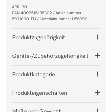
APRI 301
EAN 4002516135302
/ Artikelnummer
59318001EU
/ Materialnummer 11156390
Produktzugehörigkeit
Mangeln
Geräte-/Zubehörzugehörigkeit
PRI 318
Produktkategorie
Wäscherückführung
Produkteigenschaften
Elektroanschluss
Maße und Gewicht