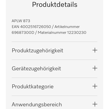
Produktdetails
APLW 873
EAN 4002516726050
/ Artikelnummer
69687300D
/ Materialnummer 12230230
Produktzugehörigkeit
Reinigungs- und Desinfektionsautomaten,
Gerätezugehörigkeit
Labor
PG 8063
Produktkategorie
Großraum Reinigungs- und
Desinfektionsautomaten, Labor
PG 8593
Sonstiges Zubehör
Anwendungsbereich