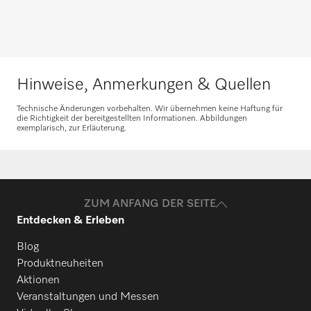
Nehmen Sie Kontakt auf
Beratung anfragen
Hinweise, Anmerkungen & Quellen
Technische Änderungen vorbehalten. Wir übernehmen keine Haftung für
die Richtigkeit der bereitgestellten Informationen. Abbildungen
exemplarisch, zur Erläuterung.
Ersatzteile anfragen
Benötigen Sie Ersatzteile für Ihre
Produkte? Melden Sie sich gerne bei uns!
ZUM ANFANG DER SEITE
Entdecken & Erleben
Ersatzteile anfragen
Blog
Produktneuheiten
Aktionen
Veranstaltungen und Messen