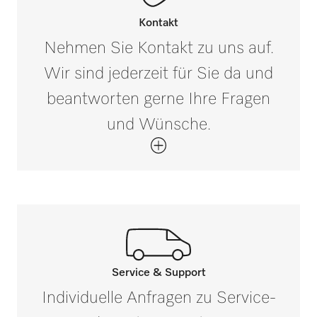
Bruttogewicht in kg
i
Kontakt
0,03
Nehmen Sie Kontakt zu uns auf.
Wir sind jederzeit für Sie da und
beantworten gerne Ihre Fragen
und Wünsche.
Service & Support
Rufen Sie unsere Experten an.
Individuelle Anfragen zu Service-
Wenn Sie Fragen haben oder weitere