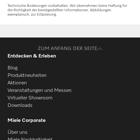
Technische Änderungen vorbehalten. Wir übernehmen keine Haftung für
die Richtigkeit der bereitgestellten Informationen. Abbildungen
exemplarisch, zur Erläuterung.
Ersatzteile anfragen
Benötigen Sie Ersatzteile für Ihre
Produkte? Melden Sie sich gerne bei uns!
ZUM ANFANG DER SEITE
Entdecken & Erleben
Ersatzteile anfragen
Blog
Produktneuheiten
Aktionen
Veranstaltungen und Messen
Virtueller Showroom
Downloads
Miele Corporate
Über uns