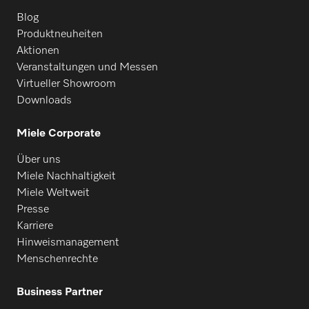
PG 8099 U
Blog
Produktneuheiten
Aktionen
PFD 400
Veranstaltungen und Messen
Virtueller Showroom
Downloads
PFD 400 U
Miele Corporate
Über uns
PFD 401
Miele Nachhaltigkeit
Miele Weltweit
Presse
PFD 401 U
Karriere
Hinweismanagement
Menschenrechte
PFD 402
Business Partner