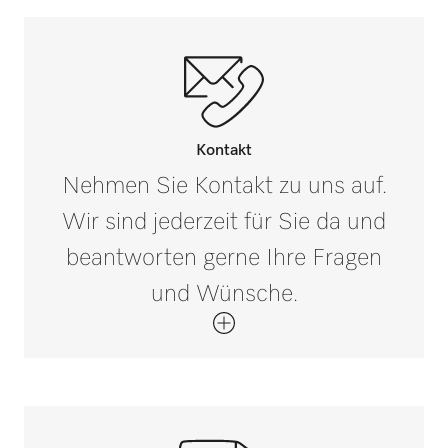
Außenmaß, Bruttotiefe in mm
i
250
PG 8041
Nettogewicht in kg
0,01
PG 8043
Bruttogewicht in kg
i
Kontakt
0,02
Nehmen Sie Kontakt zu uns auf.
PG 8045
Wir sind jederzeit für Sie da und
beantworten gerne Ihre Fragen
PG 8055
und Wünsche.
PG 8055 U
PG 8056