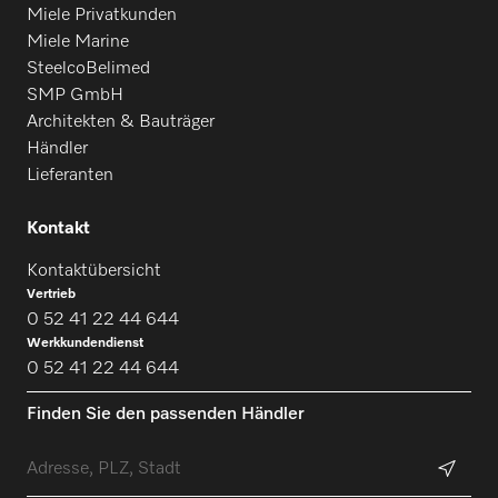
PFD 402 U
Miele Privatkunden
Miele Marine
SteelcoBelimed
PFD 404
SMP GmbH
Architekten & Bauträger
Händler
PFD 404 U
Lieferanten
Kontakt
PFD 405
Kontaktübersicht
Vertrieb
0 52 41 22 44 644
PFD 405 U
Werkkundendienst
0 52 41 22 44 644
PFD 407
Finden Sie den passenden Händler
PFD 407 U