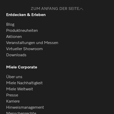
Produkte? Melden Sie sich gerne bei uns!
ZUM ANFANG DER SEITE
M 500-2000
Entdecken & Erleben
Ersatzteile anfragen
Blog
Produktneuheiten
M 500-2200
Aktionen
Veranstaltungen und Messen
Virtueller Showroom
M 500-2500
Downloads
Miele Corporate
M 500-3000
Über uns
Miele Nachhaltigkeit
M 500-3300
Miele Weltweit
Presse
Karriere
PM 1621
Hinweismanagement
Menschenrechte