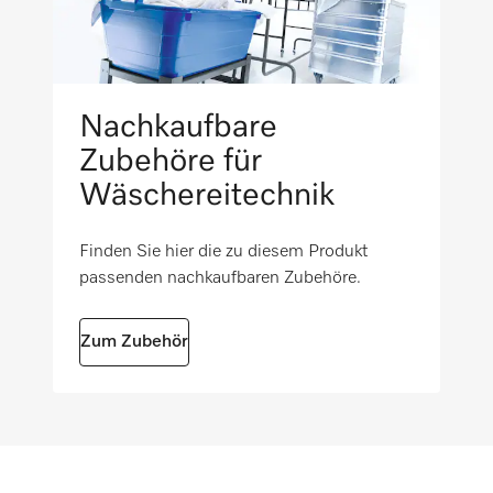
PRI 318
Außenmaß, Bruttotiefe in mm
i
770
PRI 418
Nettogewicht in kg
Nachkaufbare
1,465
Zubehöre für
PRI 421
Wäschereitechnik
Bruttogewicht in kg
i
4,049
Finden Sie hier die zu diesem Produkt
passenden nachkaufbaren Zubehöre.
PRI 210
Zum Zubehör
PRI 214
PRI 217