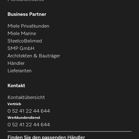
PM 1625
Business Partner
Miele Privatkunden
Miele Marine
PM 1630
SteelcoBelimed
SMP GmbH
Architekten & Bauträger
PM 1635
Händler
Lieferanten
PM 1825
Kontakt
Kontaktübersicht
PM 1830
Vertrieb
0 52 41 22 44 644
Werkkundendienst
PM 1835
0 52 41 22 44 644
Finden Sie den passenden Händler