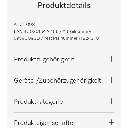
Produktdetails
APCL 093
EAN 4002516474166
/ Artikelnummer
59590093D
/ Materialnummer 11824310
Produktzugehörigkeit
Waschmaschinen
Geräte-/Zubehörzugehörigkeit
Trockner
HM 16-80
Produktkategorie
Mangeln
HM 16-83
Aufbewahrungs-/Transportsystem
Produkteigenschaften