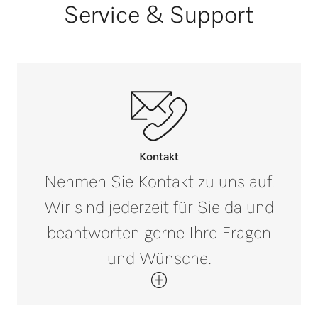
Service & Support
D 500-2000
D 500-2200
D 500-2500
Kontakt
D 500-3000
Nehmen Sie Kontakt zu uns auf.
Wir sind jederzeit für Sie da und
D 500-3300
beantworten gerne Ihre Fragen
und Wünsche.
D 600-1750