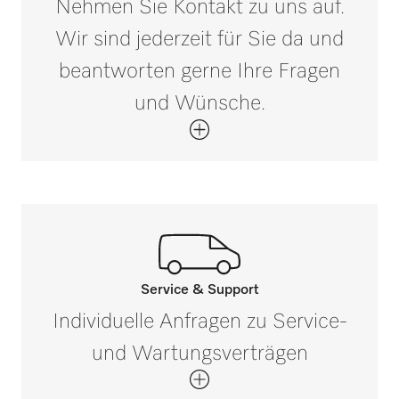
Nehmen Sie Kontakt zu uns auf.
PT 5157 WP
Wir sind jederzeit für Sie da und
Außenmaß, Bruttotiefe in mm
i
640
beantworten gerne Ihre Fragen
PT 7135 C
und Wünsche.
Nettogewicht in kg
24
PT 7136
Bruttogewicht in kg
i
25
PT 7137 WP
PT 7138
Service & Support
Rufen Sie unsere Experten an.
Individuelle Anfragen zu Service-
Wenn Sie Fragen haben oder weitere
und Wartungsverträgen
PT 9136
Informationen benötigen, kontaktieren Sie
uns bitte unter 0 52 41 22 44 644*