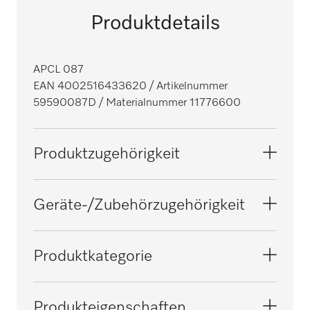
Produktdetails
APCL 087
EAN 4002516433620
/ Artikelnummer
59590087D
/ Materialnummer 11776600
Produktzugehörigkeit
Waschmaschinen
Geräte-/Zubehörzugehörigkeit
Trockner
PT 5135 C
Produktkategorie
PT 5136
Unterbau/Sockel
Produkteigenschaften