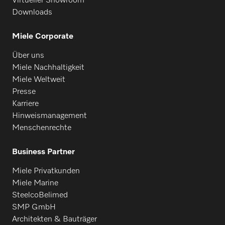
Virtueller Showroom
PW 6068 Plus
Downloads
Miele Corporate
PW 9055
Über uns
Miele Nachhaltigkeit
PW 9065
Miele Weltweit
Presse
Karriere
PWM 500-08
Hinweismanagement
Menschenrechte
PWM 500-09
Business Partner
Miele Privatkunden
Miele Marine
PWM 506 Mop Star 60
SteelcoBelimed
SMP GmbH
Architekten & Bauträger
PWM 507