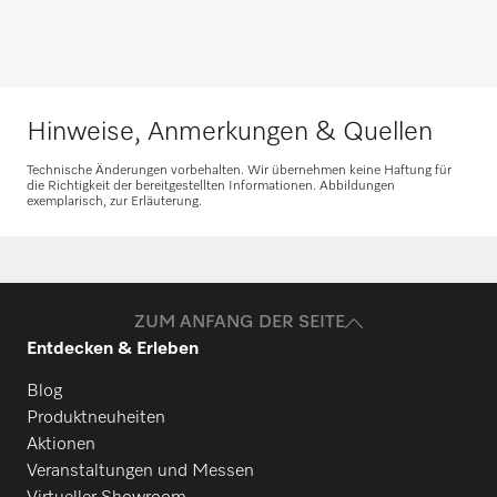
PW 5070
PW 6055
Hinweise, Anmerkungen & Quellen
Ersatzteile anfragen
Technische Änderungen vorbehalten. Wir übernehmen keine Haftung für
die Richtigkeit der bereitgestellten Informationen. Abbildungen
PW 6065
exemplarisch, zur Erläuterung.
Benötigen Sie Ersatzteile für Ihre
Produkte? Melden Sie sich gerne bei uns!
PW 6055 Vario
Ersatzteile anfragen
ZUM ANFANG DER SEITE
Entdecken & Erleben
PW 6065 Vario
Blog
Produktneuheiten
PW 6065 Plus
Aktionen
Veranstaltungen und Messen