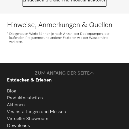
Entdecken Sie alle Thermodesinfektoren
Hinweise, Anmerkungen & Quellen
1
Die genauen Werte können je nach Anzahl der Dosierpumpen, der
laufenden Programme und anderer Faktoren wie der Wasserhärte
variieren.
ZUM ANFANG DER SEITE
Entdecken & Erleben
Blog
Produktneuheiten
Aktionen
Veranstaltungen und Messen
Virtueller Showroom
Downloads