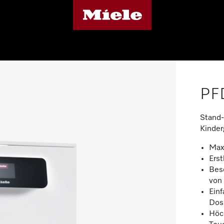
PF
Stand-
Kinder
Max.
Ers
Bes
von
Ein
Dos
Höc