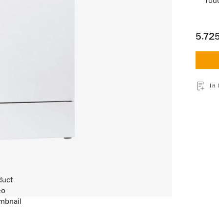
Tou
5.72
In