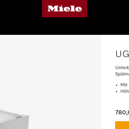
UG
Unterb
Spülma
Mit
Höh
780,