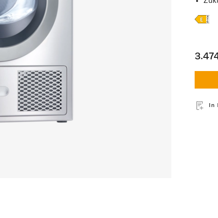
Zuk
3.47
In