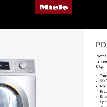
PD
Profes
gering
8 kg.
Tro
50 %
Noc
Pro
Ste
Spe