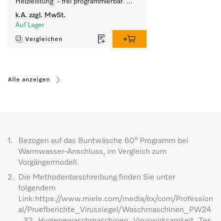
Heizleistung  - frei programmierbar. 
Beladungsmenge 35 kg.
k.A.
zzgl. MwSt.
Auf Lager
Vergleichen
Alle anzeigen
1.
Bezogen auf das Buntwäsche 60° Programm bei
Warmwasser-Anschluss, im Vergleich zum
Vorgängermodell.
2.
Die Methodenbeschreibung finden Sie unter
folgendem
Link:https://www.miele.com/media/ex/com/Profession
al/Pruefberichte_Virussiegel/Waschmaschinen_PW24
_32_Hygienewaschmaschinen_Viruswirksamkeit_Tes