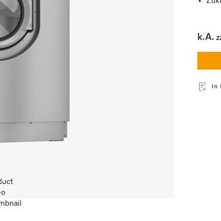
Zuk
k.A.
z
In