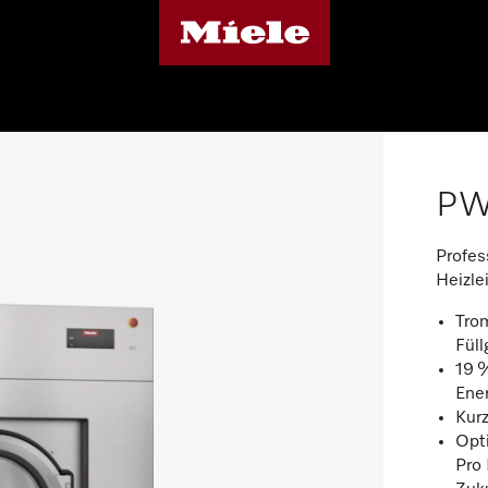
PW
Profes
Heizle
Tro
Füll
19 
Ene
Kur
Opt
Pro 