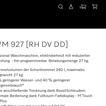
M 927 [RH DV DD]
sional Waschmaschine, elektrobeheizt mit reduzierter
istung - frei programmierbar. Beladungsmenge 27 kg.
mmelvolumen der Schontrommel 240 l, maximales
gewicht 27 kg
% geringerer Wasser- und 40 % geringerer
rgieverbrauch*
ze anschließende Trocknung dank BoostSchleudern
imale Bedienung dank Fulltouch-Farbdisplay - M Touch
Plus