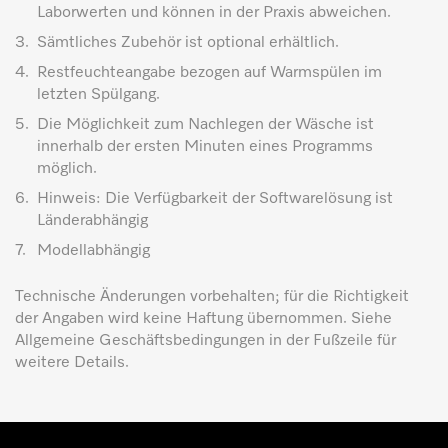
Laborwerten und können in der Praxis abweichen.
3.
Sämtliches Zubehör ist optional erhältlich.
4.
Restfeuchteangabe bezogen auf Warmspülen im
letzten Spülgang.
5.
Die Möglichkeit zum Nachlegen der Wäsche ist
innerhalb der ersten Minuten eines Programms
möglich.
6.
Hinweis: Die Verfügbarkeit der Softwarelösung ist
Länderabhängig
7.
Modellabhängig
Technische Änderungen vorbehalten; für die Richtigkeit
der Angaben wird keine Haftung übernommen. Siehe
Allgemeine Geschäftsbedingungen in der Fußzeile für
weitere Details.