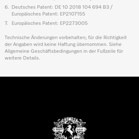
6.
Deutsches Patent: DE 10 2018 104 694 B3 /
Europäisches Patent: EP2107155
7.
Europäisches Patent: EP2273005
Technische Änderungen vorbehalten; für die Richtigkeit
der Angaben wird keine Haftung übernommen. Siehe
Allgemeine Geschäftsbedingungen in der Fußzeile für
weitere Details.