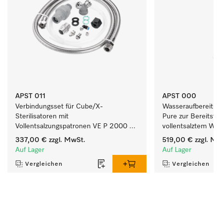
APST 011
APST 000
Verbindungsset für Cube/X-
Wasseraufbereitun
Sterilisatoren mit 
Pure zur Bereitstel
Vollentsalzungspatronen VE P 2000 & 
vollentsalztem Was
VE P 2800.
337,00 €
zzgl. MwSt.
519,00 €
zzgl. Mw
Auf Lager
Auf Lager
Vergleichen
Vergleichen