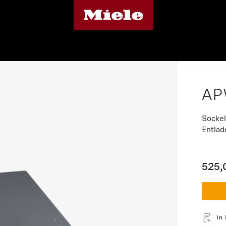
AP
Sockel
Entlad
525,
In